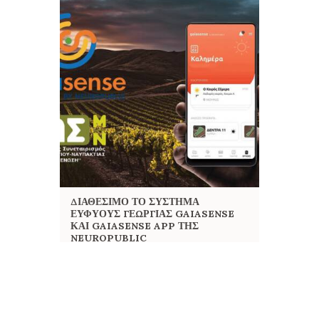
ΔΙΑΘΈΣΙΜΟ ΤΟ ΣΎΣΤΗΜΑ
ΕΥΦΥΟΎΣ ΓΕΩΡΓΊΑΣ GAIASENSE
ΚΑΙ GAIASENSE APP ΤΗΣ
NEUROPUBLIC
GAIASENSE
,
GAIASENSE APP
,
ΑΓΡΟΤΙΚΌΣ
ΣΥΝΕΤΑΙΡΙΣΜΌΣ ΜΕΣΟΛΟΓΓΊΟΥ-ΝΑΥΠΑΚΤΊΑΣ
''Η ΈΝΩΣΗ''
,
ΑΣ ΜΕΣΟΛΟΓΓΙΟΥ