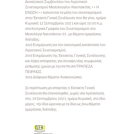
Διοικητικού Συμβουλίου του Αγροτικού
Συνεταιρισμού Μεσολογγίου-Ναυπακτίας << Η
ΕΝΩΣΗ >> καλούνται τα μέλη του συνεταιρισμού
στην Έκτακτη Γενική Συνέλευση που θα γίνει, ημέρα
Κυριακή 12 Σεπτεμβρίου 2021 και ώρα 10:30 π.μ.
στα Κεντρικά Γραφεία του Συνεταιρισμού στο
Μεσολόγγι Ναυπάκτου 35 , με θέματα ημερήσιας
διάταξης:
1ον) Ενημέρωση για την οικονομική κατάσταση του
Αγροτικού Συνεταιρισμού.
2ον) Ενημέρωση της Έκτακτης Γενικής Συνέλευσης
και λήψη απόφασης για σύναψη νέας συμφωνίας
ρύθμισης χρεών με την INTRUM/ΤΡΑΠΕΖΑ
ΠΕΙΡΑΙΩΣ.
3ον) Διάφορα θέματα-Ανακοινώσεις.
Σε περίπτωση μη απαρτίας η Έκτακτη Γενική
Συνέλευση θα επαναληφθεί, χωρίς νέα πρόσκληση,
στις 19 Σεπτεμβρίου 2021, ημέρα Κυριακή, στο ίδιο
μέρος, την ίδια ώρα και με τα ίδια ως άνω θέματα
ημερήσιας διάταξης.