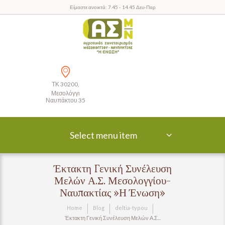
Είμαστε ανοικτά: 7.45 - 14.45 Δευ-Παρ
ΤΚ 30200,
Μεσολόγγι
Ναυπάκτου 35
Select menu item
Έκτακτη Γενική Συνέλευση
Μελών Α.Σ. Μεσολογγίου-
Ναυπακτίας »Η Ένωση»
Home
Blog
deltia-typou
Έκτακτη Γενική Συνέλευση Μελών Α.Σ...