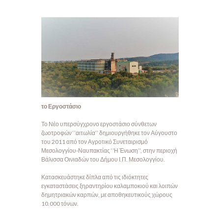
το Εργοστάσιο
Το Νέο υπερσύγχρονο εργοστάσιο σύνθετων
ζωοτροφών ‘’αιτωλία’’ δημιουργήθηκε τον Αύγουστο
του 2011 από τον Αγροτικό Συνεταιρισμό
Μεσολογγίου-Ναυπακτίας ‘’Η Ένωση’’, στην περιοχή
Βάλισσα Οινιαδών του Δήμου Ι.Π. Μεσολογγίου.
Κατασκευάστηκε δίπλα από τις ιδιόκτητες
εγκαταστάσεις ξηραντηρίου καλαμποκιού και λοιπών
δημητριακών καρπών, με αποθηκευτικούς χώρους
10.000 τόνων.