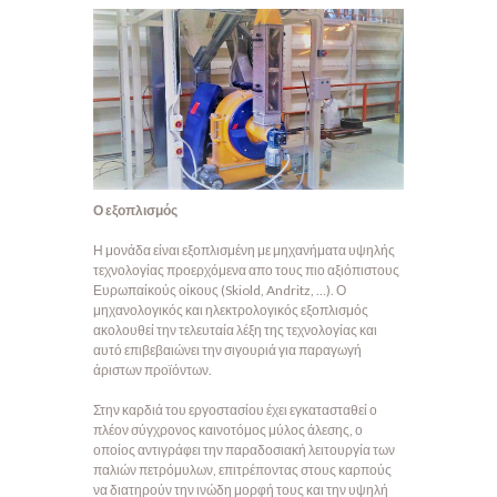
Ο εξοπλισμός
Η μονάδα είναι εξοπλισμένη με μηχανήματα υψηλής
τεχνολογίας προερχόμενα απο τους πιο αξιόπιστους
Ευρωπαίκούς οίκους (Skiold, Andritz, …). Ο
μηχανολογικός και ηλεκτρολογικός εξοπλισμός
ακολουθεί την τελευταία λέξη της τεχνολογίας και
αυτό επιβεβαιώνει την σιγουριά για παραγωγή
άριστων προϊόντων.
Στην καρδιά του εργοστασίου έχει εγκατασταθεί ο
πλέον σύγχρονος καινοτόμος μύλος άλεσης, ο
οποίος αντιγράφει την παραδοσιακή λειτουργία των
παλιών πετρόμυλων, επιτρέποντας στους καρπούς
να διατηρούν την ινώδη μορφή τους και την υψηλή