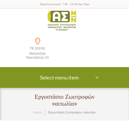
Είμαστε ανοικτά: 7.45 - 14.45 Δευ-Παρ
ΤΚ 30200,
Μεσολόγγι
Ναυπάκτου 35
Select menu item
Εργοστάσιο Ζωοτροφών
»αιτωλία»
Home
Εργοστάσιο Ζωοτροφών »αιτωλία»